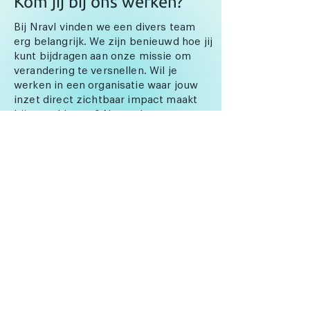
Kom jij bij ons werken?
Bij Nravl vinden we een divers team
erg belangrijk. We zijn benieuwd hoe jij
kunt bijdragen aan onze missie om
verandering te versnellen. Wil je
werken in een organisatie waar jouw
inzet direct zichtbaar impact maakt
bij onze klanten? Neem dan contact
met ons op en en sluit je aan bij ons
team!
Apply now